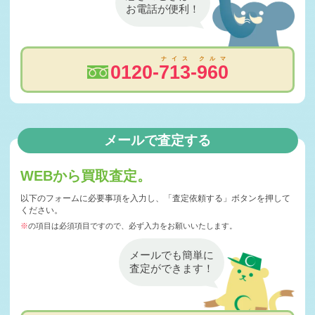
江別市S様 トヨタ カローラスポーツ査定・買取 ご成約誠
お電話が便利！
にありがとうご …
2026-06-27
札幌市N様 トヨタ ノア査定・買取 ご成約誠にありがとう
ナ
イ
ス
ク
ル
マ
ございました！
0120
7
1
3
9
6
0
2026-06-26
江別市K社様 トヨタ C-HR査定・買取 ご成約誠にありが
とうございま …
2026-06-24
メールで査定する
毎週木曜日は定休日となります
2026-06-24
苫小牧市S様 トヨタ ハイラクスGR査定・買取 ご成約誠
WEBから買取査定。
にありがとうご …
以下のフォームに必要事項を入力し、「査定依頼する」ボタンを押して
2026-06-23
ください。
札幌市U様 トヨタ GR86査定・買取 ご成約誠にありがと
※
の項目は必須項目ですので、必ず入力をお願いいたします。
うございまし …
2026-06-22
メールでも簡単に
札幌市T様 スバル フォレスター査定・買取 ご成約誠にあ
査定ができます！
りがとうござい …
2026-06-21
札幌市I様 トヨタ VOXY査定・買取 ご成約誠にありがと