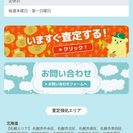
定休日
2025-12-17
毎週木曜日・第一日曜日
毎週木曜日は定休日となります。
2025-12-17
札幌市K様 ホンダ ステップワゴン査定・買取 ご成約誠に
ありがとうござ …
2025-12-16
札幌市S様 日産 キャラバン査定・買取 ご成約誠にありが
とうございまし …
2025-12-15
札幌市T様 トヨタ プリウスPHV査定・買取 ご成約誠にあ
りがとうござ …
2025-12-14
札幌市S様 スズキ ジムニー査定・買取 ご成約誠にありが
とうございまし …
2025-12-13
札幌市W様 ダイハツ ムーヴコンテ査定・買取 ご成約誠に
ありがとうござ …
査定強化エリア
2025-12-12
千歳市I様 日産 オーラ査定・買取 ご成約誠にありがとう
北海道
ございました！
【札幌エリア】
札幌市中央区、札幌市北区、札幌市南区、札幌市厚別区、