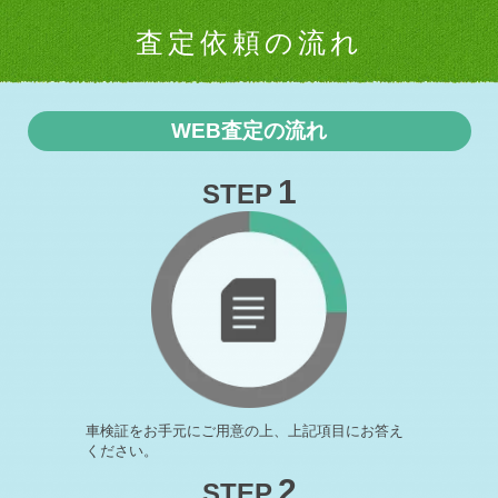
登別市F様 ポルシェ マカン査定・買取 ご成約誠にありが
とうございまし …
査定依頼の流れ
2026-05-19
北広島市T様 スバル アウトバック査定・買取 ご成約誠に
ありがとうござ …
WEB査定の流れ
2026-05-18
石狩市O様 トヨタ アルファードHV査定・買取 ご成約誠
にありがとうご …
1
STEP
2026-05-17
真狩村M様 スズキ ソリオ査定・買取 ご成約誠にありがと
うございました …
2026-05-16
千歳市S様 トヨタ タンク査定・買取 ご成約誠にありがと
うございました …
2026-05-15
登別市A様 スバル BRZ査定・買取 ご成約誠にありがとう
ございました …
2026-05-13
毎週木曜日は定休日となります。
車検証をお手元にご用意の上、上記項目にお答え
ください。
2026-05-13
室蘭市S様 ダイハツ ハイゼットカーゴ査定・買取 ご成約
2
STEP
誠にありがとう …