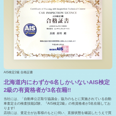
札幌市H様 ジープ ラングラーアンリミテッド査定・買取
ご成約誠にあり …
2026-03-03
札幌市A様 スバル レガシィTW査定・買取 ご成約誠にあ
りがとうござい …
2026-03-02
札幌市I様 トヨタ オーリス査定・買取 ご成約誠にありが
とうございまし …
2026-02-28
毎週木曜日・第一日曜日は定休日となります。
2026-02-28
札幌市N様 ダイハツ タント査定・買取 ご成約誠にありが
とうございまし …
AIS検定2級 合格証書
2026-02-27
札幌市S様 BMW X4査定・買取 ご成約誠にありがとうご
北海道内にわずか6名しかいない
AIS検定
ざいました！
2級の有資格者が3名在籍!!
2026-02-25
毎週木曜日は定休日となります。
当社には、「自動車公正取引協議会」協力のもとに実施されている自動
2026-02-25
車査定士の検査技能試験、『AIS検定2級』の有資格者が3名在籍してお
札幌市N様 ホンダ オデッセイ査定・買取 ご成約誠にあり
ります!
がとうございま …
店頭には、査定士がお客様のもとに伺い、直接状態を確認したうえで買