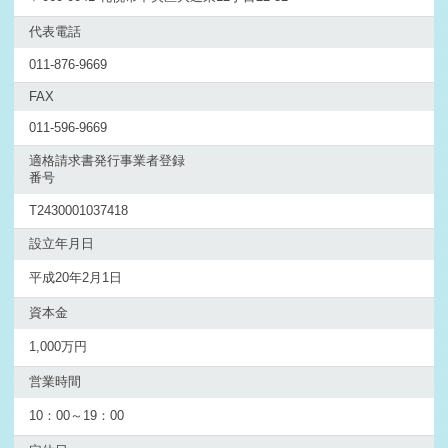
うございまし …
代表電話
2025-12-24
年末年始の営業のお知らせ 12/25(木)~1/4(日)まではお休みと
…
011-876-9669
2025-12-24
FAX
札幌市M様 スバル WRX査定・買取 ご成約誠にありがと
うございました …
011-596-9669
2025-12-23
適格請求書発行事業者登録
恵庭市O様 BMW X3査定・買取 ご成約誠にありがとうご
番号
ざいました！
T2430001037418
2025-12-22
札幌市K様 スズキ ジムニーシエラ査定・買取 ご成約誠に
設立年月日
ありがとうござ …
平成20年2月1日
2025-12-21
札幌市K様 トヨタ プリウス査定・買取 ご成約誠にありが
資本金
とうございまし …
1,000万円
2025-12-20
札幌市C社様 トヨタ サクシード査定・買取 ご成約誠にあ
りがとうござい …
営業時間
2025-12-19
10：00～19：00
札幌市C社様 ホンダ フィットHV査定・買取 ご成約誠に
ありがとうござ …