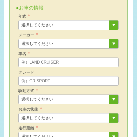
うございまし …
●お車の情報
2026-06-20
苫小牧市T様 ホンダ ステップワゴンスパーダ査定・買取
※
年式
ご成約誠にあり …
2026-06-19
小樽市S様 トヨタ ハイエースバン査定・買取 ご成約誠に
※
メーカー
ありがとうござ …
2026-06-17
※
車名
毎週木曜日は定休日となります
2026-06-17
苫小牧市S社様 トヨタ カムリ査定・買取 ご成約誠にあり
グレード
がとうございま …
2026-06-16
長沼町E様 トヨタ ルーミーカスタム査定・買取 ご成約誠
※
駆動方式
にありがとうご …
2026-06-15
札幌市K様 トヨタ ヤリスクロス査定・買取 ご成約誠にあ
※
お車の状態
りがとうござい …
2026-06-14
札幌市M様 トヨタ シエンタ査定・買取 ご成約誠にありが
※
走行距離
とうございまし …