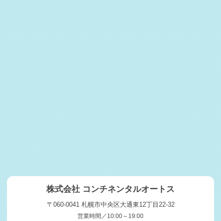
2026-02-06
赤井川村H様 トヨタ アルファード査定・買取 ご成約誠に
ありがとうござ …
2026-02-04
毎週木曜日は定休日となります。
2026-02-04
千歳市K様 トヨタ アルファード査定・買取 ご成約誠にあ
りがとうござい …
2026-02-03
札幌市T様 トヨタ ルーミー査定・買取 ご成約誠にありが
とうございまし …
2026-02-02
恵庭市O様 スバル アウトバック査定・買取 ご成約誠にあ
りがとうござい …
2026-01-31
第一日曜日、毎週木曜日は定休日となります。
2026-01-31
株式会社 コンチネンタルオートス
鷹栖町S社様 トヨタ ハリアー査定・買取 ご成約誠にあり
がとうございま …
〒060-0041 札幌市中央区大通東12丁目22-32
営業時間／10:00～19:00
2026-01-30