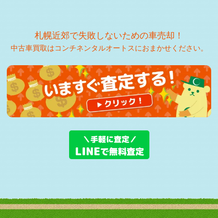
札幌市S社様 トヨタ ランドクルーザー250査定・買取 ご
成約誠にあり …
2026-07-12
札幌近郊で失敗しないための車売却！
苫小牧市M様 トヨタ VOXY査定・買取 ご成約誠にありが
とうございま …
中古車買取はコンチネンタルオートスにおまかせください。
2026-07-11
札幌市T社様 トヨタ ハイエースバン査定・買取 ご成約誠
にありがとうご …
2026-07-10
北広島市S様 スズキ スペーシアカスタム査定・買取 ご成
約誠にありがと …
2026-07-08
毎週木曜日は定休日となります。
2026-07-08
苫小牧市T様 トヨタ ランドクルーザーシグナス査定・買
取 ご成約誠にあ …
2026-07-07
登別市K様 トヨタ ハリアー査定・買取 ご成約誠にありが
とうございまし …
2026-07-06
恵庭市F様 ホンダ ヴェゼル査定・買取 ご成約誠にありが