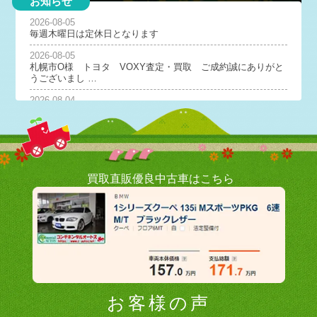
お知らせ
2026-08-05
毎週木曜日は定休日となります
2026-08-05
札幌市O様 トヨタ VOXY査定・買取 ご成約誠にありがと
うございまし …
2026-08-04
札幌市M様 トヨタ ハリアー査定・買取 ご成約誠にありが
とうございまし …
2026-08-03
美唄市H様 トヨタ アリオン査定・買取 ご成約誠にありが
とうございまし …
買取直販優良中古車はこちら
2026-08-01
第一日曜日・毎週木曜日は定休日となります
2026-07-31
江別市K様 トヨタ レジアスエースバン査定・買取 ご成約
誠にありがとう …
2026-07-29
毎週木曜日は定休日となります
お客様の声
2026-07-28
札幌市C社様 トヨタ サクシード査定・買取 ご成約誠にあ