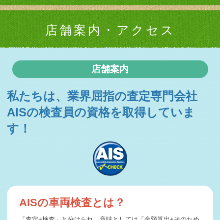
2026-03-30
札幌市K社様 ベンツ GLAクラス査定・買取 ご成約誠にあ
りがとうござ …
店舗案内・アクセス
2026-03-29
札幌市S様 スバル インプレッサ査定・買取 ご成約誠にあ
りがとうござい …
店舗案内
2026-03-28
苫小牧市H様 ダイハツ タフト査定・買取 ご成約誠にあり
がとうございま …
私たちは、業界屈指の査定専門会社
2026-03-27
南幌町S様 スズキ ジムニーシエラ査定・買取 ご成約誠に
AISの
検査員の資格を取得していま
ありがとうござ …
す！
2026-03-25
毎週木曜日は定休日となります。
2026-03-25
滝川市O様 トヨタ ハイラックス査定・買取 ご成約誠にあ
りがとうござい …
2026-03-24
苫小牧市Y様 日産 セレナ査定・買取 ご成約誠にありがと
うございました …
AISの車両検査とは？
2026-03-23
「査定+検査」と分けられ、意味としては「金額算出+そのため