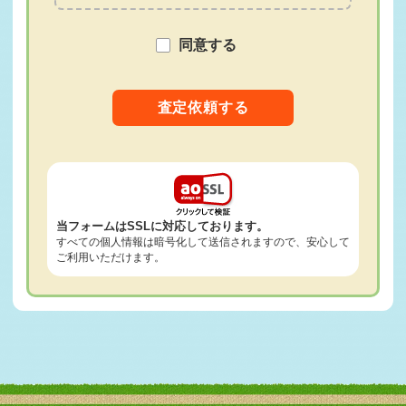
2026-05-27
札幌市T様 ホンダ ステップワゴン査定・買取 ご成約誠に
ありがとうござ …
同意する
2026-05-26
室蘭市F様 スバル レヴォーグ査定・買取 ご成約誠にあり
がとうございま …
2026-05-25
苫小牧市S様 マツダ CX-8査定・買取 ご成約誠にありがと
うございま …
2026-05-24
札幌市T様 レクサス RX査定・買取 ご成約誠にありがと
うございました …
当フォームはSSLに対応しております。
2026-05-23
すべての個人情報は暗号化して送信されますので、安心して
恵庭市W様 トヨタ カローラフィールダー査定・買取 ご成
ご利用いただけます。
約誠にありがと …
2026-05-22
江別市O様 トヨタ アルファード査定・買取 ご成約誠にあ
りがとうござい …
2026-05-20
毎週木曜日は定休日となります
2026-05-20