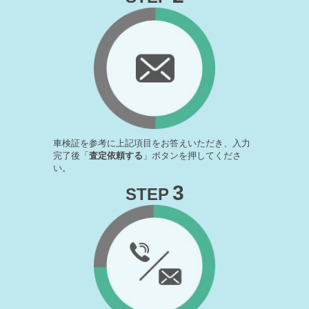
2026-05-12
札幌市S様 ホンダ ステップワゴンスパーダ査定・買取 ご
成約誠にありが …
2026-05-11
厚真町S様 日産 デイズ査定・買取 ご成約誠にありがとう
ございました！
2026-05-10
室蘭市S様 スバル WRX S4査定・買取 ご成約誠にあり
がとうござい …
車検証を参考に上記項目をお答えいただき、入力
2026-05-08
完了後「
査定依頼する
」ボタンを押してくださ
北広島市M様 スズキ アルトターボRS査定・買取 ご成約
い。
誠にありがとう …
3
STEP
2026-04-29
ゴールデンウィーク休業のお知らせ 4/30(木)～5/6(水)はお休
み …
2026-04-29
倶知安町S様 メルセデスAMG CLAクラス査定・買取 ご成
約誠にあり …
2026-04-28
苫小牧市S様 ホンダ ヴェゼル査定・買取 ご成約誠にあり
がとうございま …