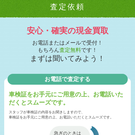
とうございまし …
査定依頼
2026-07-04
第一日曜日・毎週木曜日は定休日となります
2026-07-04
安心・確実の現金買取
苫小牧市H社様 日産 スカイラインHV査定・買取 ご成約
誠にありがとう …
お電話またはメールで受付！
2026-07-03
日高町A様 マツダ スクラムトラック査定・買取 ご成約誠
もちろん
査定無料
です！
にありがとうご …
まずは聞いてみよう！
2026-07-01
毎週木曜日は定休日となります
2026-07-01
お電話で査定する
日高町A様 マツダ CX-30査定・買取 ご成約誠にありがと
うございま …
車検証をお手元にご用意の上、
お電話いた
2026-06-30
小樽市W社様 トヨタ ランドクルーザー300査定・買取 ご
だくとスムーズです。
成約誠にあり …
スタッフが車検証の内容をお聞きしますので、
2026-06-29
車検証をお手元にご用意の上、お電話いただくとスムーズです。
札幌市S様 日産 デイズ査定・買取 ご成約誠にありがとう
ございました！
急ぎのときは
2026-06-28