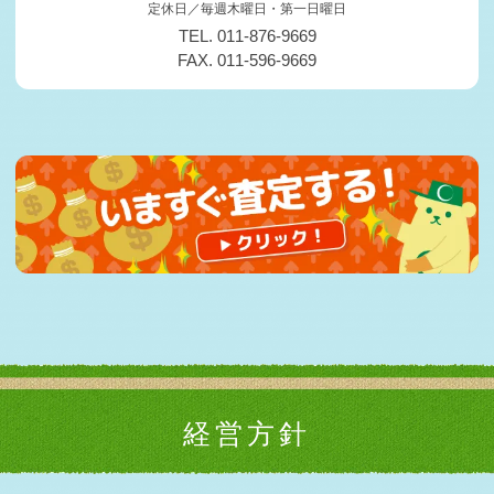
岩見沢市M様 トヨタ タンク査定・買取 ご成約誠にありが
定休日／毎週木曜日・第一日曜日
とうございまし …
TEL. 011-876-9669
FAX. 011-596-9669
2026-01-28
毎週木曜日は定休日となります。
2026-01-28
苫小牧市M様 トヨタ アルファード査定・買取 ご成約誠に
ありがとうござ …
2026-01-27
札幌市K様 ポルシェ パナメーラ査定・買取 ご成約誠にあ
りがとうござい …
2026-01-25
札幌市I様 スズキ ハスラー査定・買取 ご成約誠にありが
とうございまし …
2026-01-24
千歳市S様 マツダ フレアクロスオーバー査定・買取 ご成
約誠にありがと …
2026-01-23
ニセコ町I様 ホンダ ステップワゴン査定・買取 ご成約誠
にありがとうご …
経営方針
2026-01-21
毎週木曜日は定休日となります。