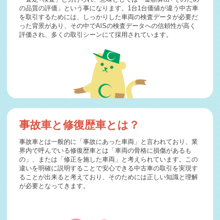
札幌市H様 三菱 デリカD:5査定・買取 ご成約誠にありが
の品質の評価」という事になります。1台1台価値が違う中古車
とうございま …
を取引するためには、しっかりした車両の検査データが必要だ
2026-03-22
った背景があり、その中でAISの検査データへの信頼性が高く
札幌市K様 スズキ スペーシア査定・買取 ご成約誠にあり
評価され、多くの取引シーンにて採用されています。
がとうございま …
2026-03-21
伊達市S様 トヨタ プリウスα査定・買取 ご成約誠にあり
がとうございま …
2026-03-18
毎週木曜日は定休日となります。
2026-03-18
札幌市I様 トヨタ タンク査定・買取 ご成約誠にありがと
事故車と修復歴車とは？
うございました …
2026-03-17
事故車とは一般的に「事故にあった車両」と言われており、業
室蘭市T様 スズキ スペーシアギア査定・買取 ご成約誠に
界内で呼んでいる修復歴車とは「車両の骨格に損傷があるも
ありがとうござ …
の」、または「修正を施した車両」と考えられています。この
違いを明確に説明することで安心できる中古車の取引を実現す
2026-03-16
ることが出来ると考えており、そのためには正しい知識と理解
室蘭市S様 トヨタ アルファード査定・買取 ご成約誠にあ
が必要となってきます。
りがとうござい …
2026-03-14
蘭越町J様 スズキ ハスラー査定・買取 ご成約誠にありが
とうございまし …