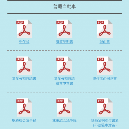
2026-04-17
普通自動車
南富良野町O様 トヨタ アクア査定・買取 ご成約誠にあり
がとうございま …
2026-04-15
毎週木曜日は定休日となります。
2026-04-14
新ひだか町S様 スズキ ハスラー査定・買取 ご成約誠にあ
委任状
譲渡証明書
理由書
りがとうござい …
2026-04-13
札幌市I様 ホンダ CR-V査定・買取 ご成約誠にありがとう
ございまし …
2026-04-12
札幌市S様 ホンダ N-BOXカスタム査定・買取 ご成約誠に
遺産分割協議書
遺産分割協議
親権者の同意書
ありがとう …
成立申立書
2026-04-11
札幌市W様 ベンツ Eクラス査定・買取 ご成約誠にありが
とうございまし …
2026-04-10
苫小牧市I様 トヨタ ハリアー査定・買取 ご成約誠にあり
がとうございま …
取締役会議事録
株主総会議事録
登録証明添付書類
（不法駐車対策）
2026-04-08