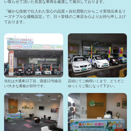
い取らせて頂いた良質な車両を厳選して展示しております。
2026-02-23
札幌市E様 トヨタ ハリアー査定・買取 ご成約誠にありが
『確かな技術で仕入れた安心の品質＋自社買取だからこそ実現出来るリ
とうございまし …
ーズナブルな価格設定』で、日々皆様のご来店を心よりお待ち申し上げ
ております。
2026-02-22
札幌市I様 トヨタ C-HR査定・買取 ご成約誠にありがとう
ございまし …
2026-02-21
札幌市S様 マツダ CX-5査定・買取 ご成約誠にありがとう
ございまし …
2026-02-20
札幌市I様 トヨタ オーリス査定・買取 ご成約誠にありが
とうございまし …
2026-02-18
当社は大通東12丁目、国道12号線沿
店頭にてご納得いくまで、どうぞご
毎週木曜日は定休日となります。
い!大きな看板が目印です。
ゆっくりご覧になって下さい。
2026-02-18
札幌市T様 VW ゴルフR査定・買取 ご成約誠にありがとう
ございました …
2026-02-17
札幌市M様 トヨタ エスクァイア査定・買取 ご成約誠にあ
りがとうござい …
2026-02-15