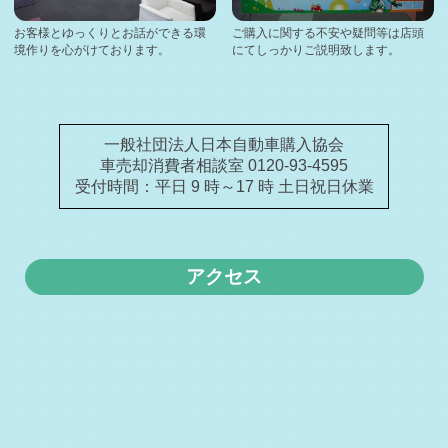
札幌市Y様 トヨタ カローラフィールダー査定・買取 ご成
約誠にありがと …
お客様とゆっくりとお話ができる環
ご購入に関する不安や疑問等は店頭
境作りを心がけております。
にてしっかりご説明致します。
2026-02-14
伊達市S様 トヨタ プリウスα査定・買取 ご成約誠にあり
がとうございま …
2026-02-13
札幌市K様 スバル アウトバック査定・買取 ご成約誠にあ
一般社団法人日本自動車購入協会
りがとうござい …
車売却消費者相談室 0120-93-4595
2026-02-11
受付時間：平日 9 時～17 時 土日祝日休業
毎週木曜日は定休日となります。
2026-02-10
札幌市O様 スズキ ジムニーシエラ査定・買取 ご成約誠に
ありがとうござ …
アクセス
2026-02-09
札幌市O様 マツダ CX-5査定・買取 ご成約誠にありがと
うございまし …
2026-02-08
札幌市S様 トヨタ ランドクルーザープラド査定・買取 ご
成約誠にありが …
2026-02-07
札幌市Y様 ダイハツ ムーヴキャンバス査定・買取 ご成約
誠にありがとう …