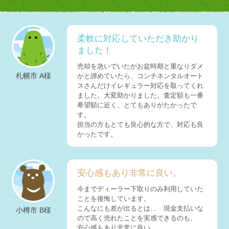
りがとうござい …
2026-07-27
札幌市C社様 トヨタ ランドクルーザー250査定・買取 ご
成約誠にあり …
柔軟に対応していただき助かり
ました！
2026-07-26
札幌市I様 スバル XV査定・買取 ご成約誠にありがとうご
売却を急いでいたがお盆時期と重なりダメ
ざいました！
札幌市 A様
かと諦めていたら、コンチネンタルオート
2026-07-25
スさんだけイレギュラー対応を取ってくれ
室蘭市Y様 トヨタ アルファードHV査定・買取 ご成約誠
ました。大変助かりました。査定額も一番
にありがとうご …
希望額に近く、とてもありがたかったで
す。
2026-07-24
担当の方もとても良心的な方で、対応も良
札幌市S様 トヨタ ランドクルーザープラド査定・買取 ご
成約誠にありが …
かったです。
2026-07-22
毎週木曜日は定休日となります。
安心感もあり非常に良い。
2026-07-22
占冠村A様 トヨタ ランドクルーザー80査定・買取 ご成約
今までディーラー下取りのみ利用していた
誠にありがと …
ことを後悔しています。
2026-07-21
こんなにも差が出るとは… 現金支払いな
小樽市 B様
札幌市I様 トヨタ ハイエース査定・買取 ご成約誠にあり
ので高く売れたことを実感できるのも、
がとうございま …
安心感もあり非常に良い。