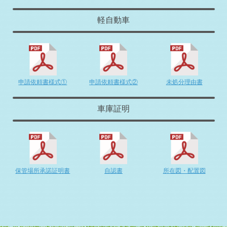
登別市A様 トヨタ ハリアーHV査定・買取 ご成約誠にあ
りがとうござい …
軽自動車
[an error occurred while processing this directive]
2026-04-07
を更新しました！詳細は【グーnet】へ→
2026-04-04
毎週木曜日、第一日曜日は定休日となります。
2026-04-04
申請依頼書様式①
申請依頼書様式②
未処分理由書
札幌市H様 トヨタ ヴェルファイアHV査定・買取 ご成約
誠にありがとう …
車庫証明
2026-04-03
江別市H社様 トヨタ ランドクルーザー査定・買取 ご成約
誠にありがとう …
2026-04-01
毎週木曜日は定休日となります。
2026-04-01
保管場所承諾証明書
自認書
所在図・配置図
江別市H様 ダイハツ コペン査定・買取 ご成約誠にありが
とうございまし …
2026-03-31
北広島市O様 トヨタ プリウスα査定・買取 ご成約誠にあ
りがとうござい …