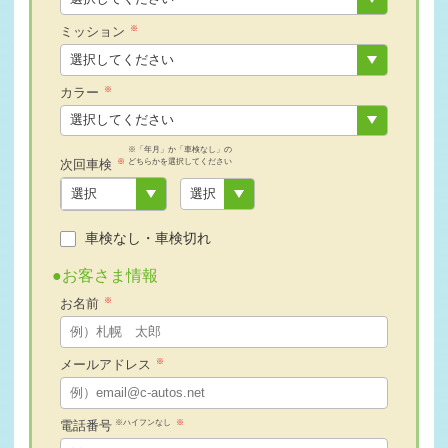
2026-06-13
苫小牧市S社様 トヨタ ランドクルーザー250査定・買取
※
ミッション
ご成約誠にあ …
2026-06-11
毎週木曜日は定休日となります。
※
カラー
2026-06-10
伊達市I様 スズキ ジムニー査定・買取 ご成約誠にありが
※「年月」か「車検なし」の
とうございまし …
※
どちらかを選択してください
次回車検
2026-06-09
新ひだか町S様 トヨタ アルファードHV査定・買取 ご成
約誠にありがと …
車検なし・車検切れ
2026-06-08
札幌市R社様 トヨタ ハイエースバン査定・買取 ご成約誠
●お客さま情報
にありがとうご …
※
お名前
2026-06-06
毎週木曜日は定休日となります
2026-06-06
※
メールアドレス
新ひだか町I様 マツダ アテンザワゴン査定・買取 ご成約
誠にありがとう …
2026-06-05
※ハイフンなし
※
電話番号
札幌市S社様 トヨタ レジアスエースバン査定・買取 ご成