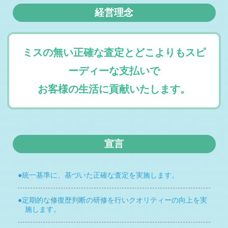
2026-01-20
経営理念
札幌市H様 トヨタ シエンタ査定・買取 ご成約誠にありが
とうございまし …
2026-01-19
千歳市N様 トヨタ ハイラックス査定・買取 ご成約誠にあ
ミスの無い正確な査定とどこよりもスピ
りがとうござい …
ーディーな支払いで
2026-01-18
恵庭市S様 トヨタ ハイエースバン査定・買取 ご成約誠に
お客様の生活に貢献いたします。
ありがとうござ …
2026-01-17
札幌市S様 スズキ ハスラー査定・買取 ご成約誠にありが
とうございまし …
2026-01-16
宣言
札幌市E様 スバル フォレスター査定・買取 ご成約誠にあ
りがとうござい …
2026-01-14
統一基準に、基づいた正確な査定を実施します。
毎週木曜日は定休日となります。
2026-01-14
定期的な修復歴判断の研修を行いクオリティーの向上を実
札幌市T社様 トヨタ タウンエースバン査定・買取 ご成約
誠にありがとう …
施します。
2026-01-13