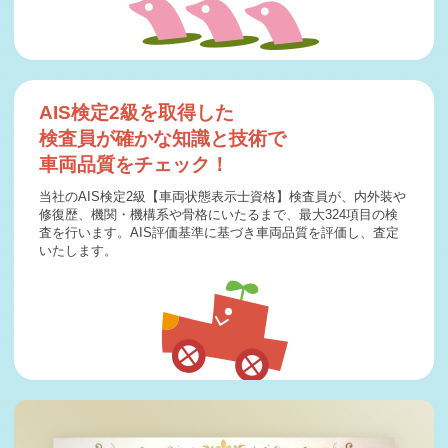
2026-03-13
札幌市F様 マツダ CX-60査定・買取 ご成約誠にありがと
うございま …
2026-03-11
毎週木曜日は定休日となります。
AIS検定2級を取得した
検査員が確かな知識と技術で
2026-03-10
札幌市H様 トヨタ RAV4査定・買取 ご成約誠にありがと
車両品質をチェック！
うございまし …
当社のAIS検定2級【車両状態表示士資格】検査員が、内外装や
2026-03-09
修復歴、機関・機構系や骨格にいたるまで、最大324項目の検
登別市A様 トヨタ クラウンクロスオーバー査定・買取 ご
査を行います。AIS評価基準に基づき車両品質を評価し、査定
成約誠にありが …
いたします。
2026-03-08
占冠町W様 トヨタ アルファード査定・買取 ご成約誠にあ
りがとうござい …
2026-03-06
札幌市F社様 日産 セレナ査定・買取 ご成約誠にありがと
うございました …
2026-03-04
毎週木曜日は定休日となります。
2026-03-04