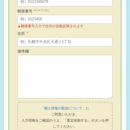
約誠にありがと …
2026-06-03
※ハイフンなし
郵便番号
石狩市A様 スズキ ジムニー査定・買取 ご成約誠にありが
とうございまし …
▲郵便番号入力で住所が自動反映されます
2026-06-02
厚真町O社様 トヨタ プロボックス査定・買取 ご成約誠に
※
住所
ありがとうござ …
2026-06-01
備考欄
苫小牧市K様 三菱 デリカD:5査定・買取 ご成約誠にあり
がとうござい …
2026-05-31
室蘭市K様 トヨタ ハイエースバン査定・買取 ご成約誠に
ありがとうござ …
2026-05-30
札幌市T社様 トヨタ ハイエースバン査定・買取 ご成約誠
にありがとうご …
2026-05-29
札幌市T様 ポルシェ マカンターボ査定・買取 ご成約誠に
「個人情報の取扱について」
に
ありがとうござ …
ご同意いただき、
2026-05-27
入力情報をご確認のうえ、「査定依頼する」ボタンを押
毎週木曜日は定休日となります
してください。