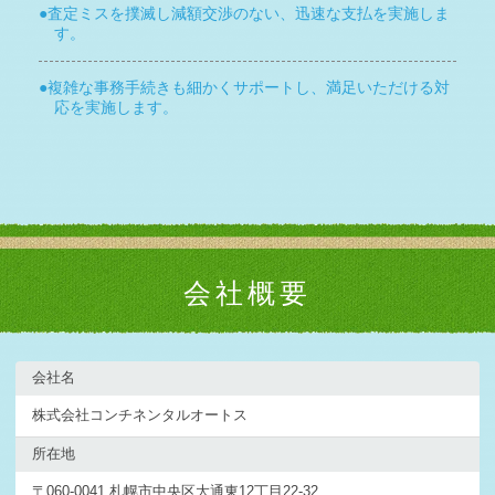
札幌市M様 トヨタ サクシードバン査定・買取 ご成約誠に
査定ミスを撲滅し減額交渉のない、迅速な支払を実施しま
ありがとうござ …
す。
2026-01-12
札幌市S様 マツダ CX-8査定・買取 ご成約誠にありがとう
複雑な事務手続きも細かくサポートし、満足いただける対
ございまし …
応を実施します。
2026-01-11
札幌市S様 ホンダ ステップワゴンスパーダ査定・買取 ご
成約誠にありが …
2026-01-10
石狩市I社様 ベンツ Eクラス査定・買取 ご成約誠にあり
がとうございま …
2026-01-07
会社概要
毎週木曜日は定休日となります。
2026-01-07
札幌市M様 スズキ スペーシア査定・買取 ご成約誠にあり
がとうございま …
会社名
2026-01-06
札幌市M様 マツダ CX-30査定・買取 ご成約誠にありがと
株式会社コンチネンタルオートス
うございま …
所在地
2026-01-05
当別町N様 ホンダ CR-V査定・買取 ご成約誠にありがと
〒060-0041 札幌市中央区大通東12丁目22-32