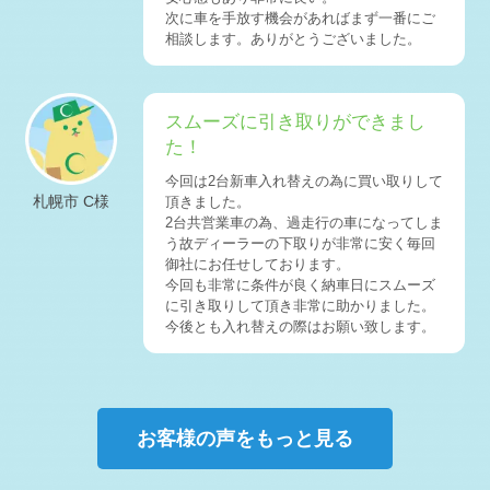
2026-07-20
次に車を手放す機会があればまず一番にご
札幌市W様 日産 NV100クリッパー査定・買取 ご成約誠に
相談します。ありがとうございました。
ありがとう …
2026-07-19
室蘭市M社様 トヨタ アルファードHV査定・買取 ご成約
スムーズに引き取りができまし
誠にありがとう …
た！
2026-07-18
苫小牧市S様 マツダ アクセラスポーツ査定・買取 ご成約
今回は2台新車入れ替えの為に買い取りして
誠にありがとう …
札幌市 C様
頂きました。
2台共営業車の為、過走行の車になってしま
2026-07-17
苫小牧市K様 三菱 デリカD：5査定・買取 ご成約誠にあり
う故ディーラーの下取りが非常に安く毎回
がとうござい …
御社にお任せしております。
今回も非常に条件が良く納車日にスムーズ
2026-07-15
に引き取りして頂き非常に助かりました。
毎週木曜日は定休日となります。
今後とも入れ替えの際はお願い致します。
2026-07-15
札幌市T様 トヨタ ハリアーHV査定・買取 ご成約誠にあ
りがとうござい …
2026-07-14
札幌市W様 レクサス LBX査定・買取 ご成約誠にありがと
お客様の声をもっと見る
うございまし …
2026-07-13