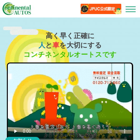
高く早く正確に
人
と
車
を大切にする
コンチネンタルオートスです