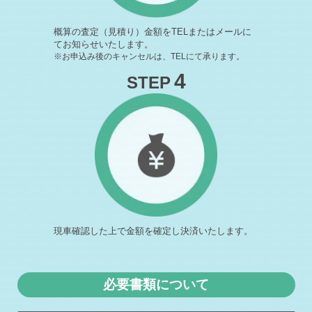
2026-04-27
恵庭市F様 ランドローバー ディフェンダー査定・買取 ご
概算の査定（見積り）金額をTELまたはメールに
成約誠にありが …
てお知らせいたします。
※お申込み後のキャンセルは、TELにて承ります。
2026-04-26
札幌市K様 マツダ CX-3査定・買取 ご成約誠にありがとう
4
STEP
ございまし …
2026-04-25
長沼町R社様 トヨタ GRヤリス査定・買取 ご成約誠にあ
りがとうござい …
2026-04-24
室蘭市O様 日産 フェアレディZ査定・買取 ご成約誠にあ
りがとうござい …
2026-04-22
室蘭市S様 ホンダ N-VAN査定・買取 ご成約誠にありがと
うございま …
現車確認した上で金額を確定し決済いたします。
2026-04-20
倶知安町N様 レクサス NX査定・買取 ご成約誠にありが
とうございまし …
2026-04-18
必要書類について
札幌市T様 トヨタ ヴィッツ査定・買取 ご成約誠にありが
とうございまし …